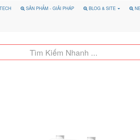
NTECH
SẢN PHẨM - GIẢI PHÁP
BLOG & SITE
NE